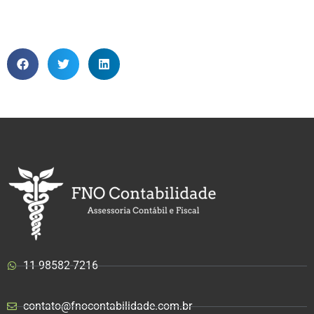
11 98582-7216
contato@fnocontabilidade.com.br